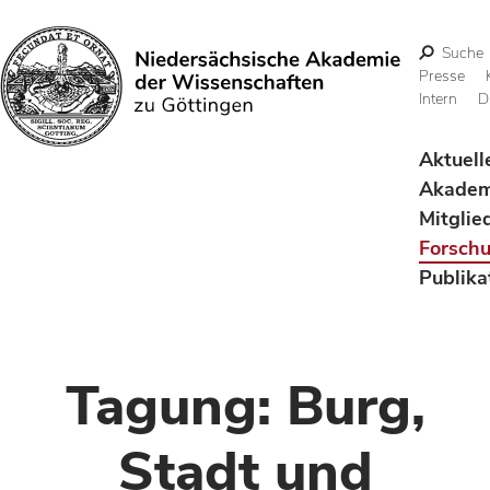
Suche
Presse
Intern
D
Suchen
Aktuell
Akadem
Mitglie
Forsch
Publika
Tagung: Burg,
Stadt und