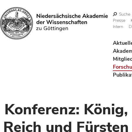
Suche
Presse
Intern
D
Suchen
Aktuell
Akadem
Mitglie
Forsch
Publika
Konferenz: König,
Reich und Fürsten