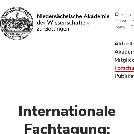
Suche
Presse
Intern
D
Suchen
Aktuell
Akadem
Mitglie
Forsch
Publika
Internationale
Fachtagung: