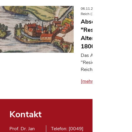
06.11.2025
Residenzstädte i
Reich (1300-1800)
Abschlussveransta
"Residenzstädte i
Alten Reich (1300
1800) | Eutin, 6.1
Das Akademieprojekt
"Residenzstädte im Alte
Reich…
[mehr]
Kontakt
Prof. Dr. Jan
Telefon: [0049]