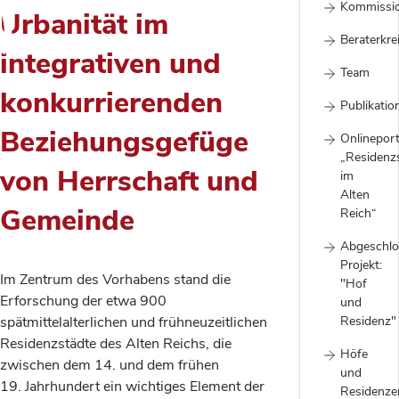
)
Kommissi
Urbanität im
Beraterkre
integrativen und
Team
konkurrierenden
Publikatio
Beziehungsgefüge
Onlineport
„Residenz
von Herrschaft und
im
Alten
Gemeinde
Reich“
Abgeschlo
Projekt:
Im Zentrum des Vorhabens stand die
"Hof
Erforschung der etwa 900
und
spätmittelalterlichen und frühneuzeitlichen
Residenz"
Residenzstädte des Alten Reichs, die
Höfe
zwischen dem 14. und dem frühen
und
19. Jahrhundert ein wichtiges Element der
Residenze