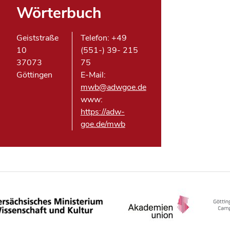
Wörterbuch
Geiststraße
Telefon: +49
10
(551-) 39- 215
37073
75
Göttingen
E-Mail:
mwb@adwgoe.de
www:
https://adw-
goe.de/mwb