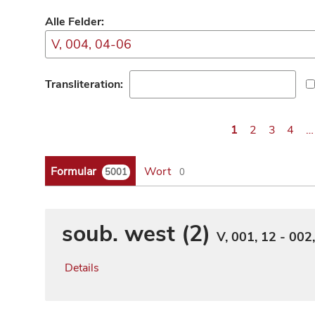
Alle Felder:
Transliteration:
1
2
3
4
…
Formular
Wort
5001
0
soub. west (2)
V, 001, 12 - 002
Details