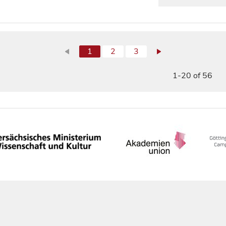
1
2
3
1-20 of 56