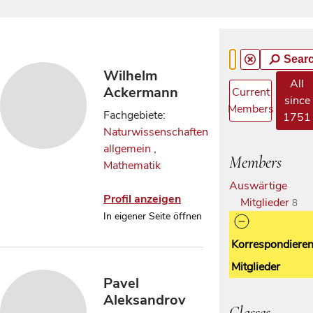
Sear
Wilhelm
All
Ackermann
Current
since
Members
Fachgebiete:
1751
Naturwissenschaften
allgemein
,
Members
Mathematik
Auswärtige
Profil anzeigen
Mitglieder
8
In eigener Seite öffnen
Korrespondiere
Mitglieder
Pavel
Aleksandrov
Classes