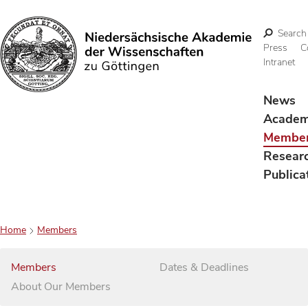
Search
Press
C
Intranet
Search
News
Acade
Membe
Resear
Publica
Home
Members
Members
Dates & Deadlines
About Our Members