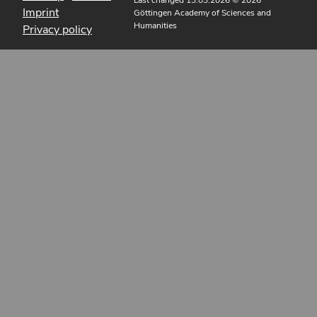
Last changed 13.03.2026
© 2026
Imprint
Göttingen Academy of Sciences and
Humanities
Privacy policy