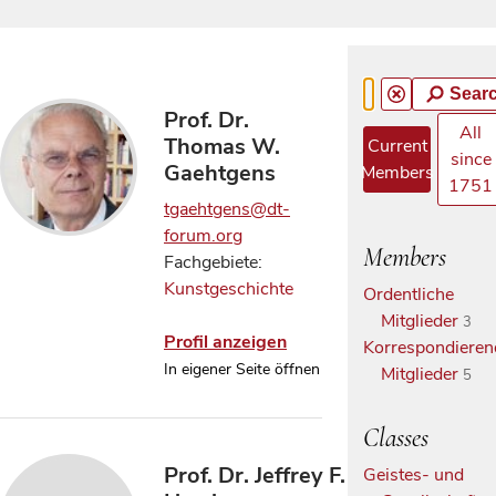
Sear
Prof. Dr.
All
Thomas W.
Current
since
Gaehtgens
Members
1751
tgaehtgens@dt-
forum.org
Members
Fachgebiete:
Kunstgeschichte
Ordentliche
Mitglieder
3
Profil anzeigen
Korrespondieren
In eigener Seite öffnen
Mitglieder
5
Classes
Prof. Dr. Jeffrey F.
Geistes- und