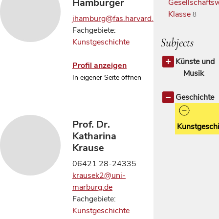
Hamburger
Gesellschaftsw
Klasse
8
jhamburg@fas.harvard.edu
Fachgebiete:
Subjects
Kunstgeschichte
Künste und
Profil anzeigen
Musik
In eigener Seite öffnen
Künste und
Musik
Geschichte
allgemein
Prof. Dr.
Kunstgeschi
Katharina
Krause
06421 28-24335
krausek2@uni-
marburg.de
Fachgebiete:
Kunstgeschichte