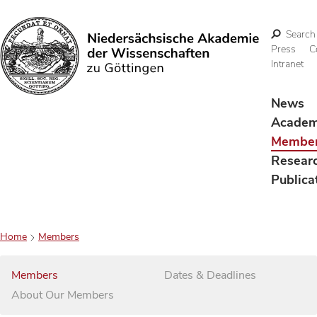
Search
Press
C
Intranet
Search
News
Acade
Membe
Resear
Publica
Home
Members
Members
Dates & Deadlines
About Our Members