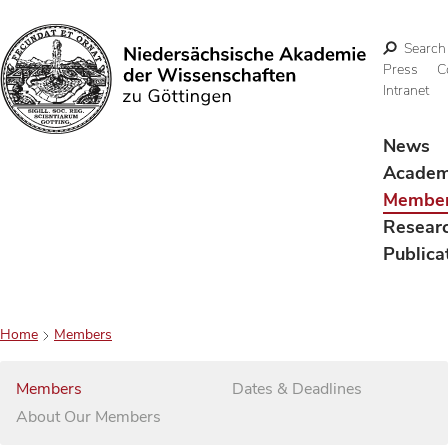
Search
Press
C
Intranet
Search
News
Acade
Membe
Resear
Publica
Home
Members
Members
Dates & Deadlines
About Our Members