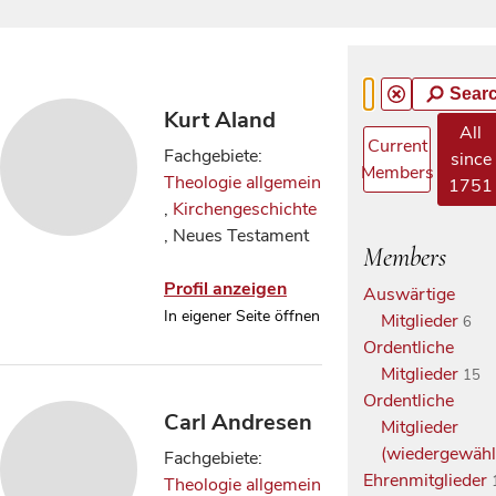
Sear
Kurt Aland
All
Current
Fachgebiete:
since
Members
Theologie allgemein
1751
,
Kirchengeschichte
, Neues Testament
Members
Profil anzeigen
Auswärtige
In eigener Seite öffnen
Mitglieder
6
Ordentliche
Mitglieder
15
Ordentliche
Carl Andresen
Mitglieder
(wiedergewähl
Fachgebiete:
Ehrenmitglieder
Theologie allgemein