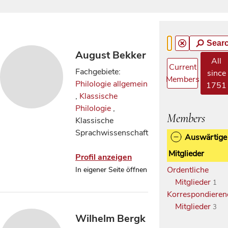
Sear
August Bekker
All
Current
Fachgebiete:
since
Members
Philologie allgemein
1751
,
Klassische
Philologie
,
Members
Klassische
Sprachwissenschaft
Auswärtige
Mitglieder
Profil anzeigen
Ordentliche
In eigener Seite öffnen
Mitglieder
1
Korrespondieren
Mitglieder
3
Wilhelm Bergk