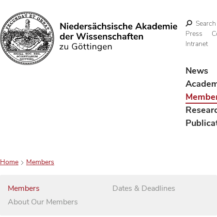
Search
Press
C
Intranet
Search
News
Acade
Membe
Resear
Publica
Home
Members
Members
Dates & Deadlines
About Our Members