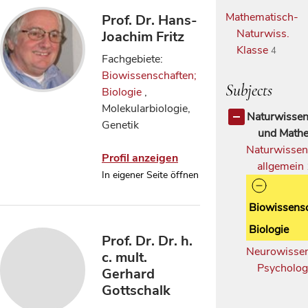
Mathematisch-
Prof. Dr. Hans-
Naturwiss.
Joachim Fritz
Klasse
4
Fachgebiete:
Biowissenschaften;
Subjects
Biologie
,
Molekularbiologie,
Naturwissen
Genetik
und Mathe
Naturwissen
Profil anzeigen
allgemein
In eigener Seite öffnen
Biowissensc
Biologie
Prof. Dr. Dr. h.
Neurowissen
c. mult.
Psycholog
Gerhard
Gottschalk