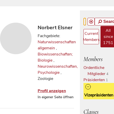
Sear
Norbert Elsner
All
Current
Fachgebiete:
since
Members
Naturwissenschaften
1751
allgemein
,
Biowissenschaften;
Members
Biologie
,
Neurowissenschaften,
Ordentliche
Psychologie
,
Mitglieder
4
Zoologie
Präsidenten
1
Profil anzeigen
Vizepräsidenten
In eigener Seite öffnen
Classes