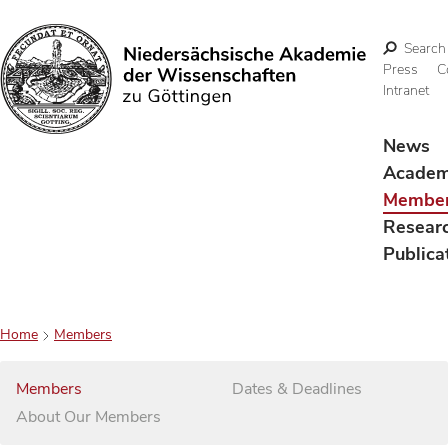
Search
Press
C
Intranet
Search
News
Acade
Membe
Resear
Publica
Home
Members
Members
Dates & Deadlines
About Our Members