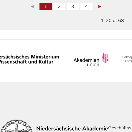
1
2
3
4
1-20 of 68
Geschäftsst