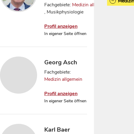
Medizin
Fachgebiete:
Medizin allgemein
Biologie
1
, Musikphysiologie
Neurowissen
Psycholog
Profil anzeigen
In eigener Seite öffnen
Georg Asch
Fachgebiete:
Medizin allgemein
Profil anzeigen
In eigener Seite öffnen
Karl Baer