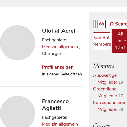
Sear
Olof af Acrel
All
Current
Fachgebiete:
since
Members
Medizin allgemein
,
1751
Chirurgie
Members
Profil anzeigen
In eigener Seite öffnen
Auswärtige
Mitglieder
19
Ordentliche
Mitglieder
17
Francesco
Korrespondieren
Aglietti
Mitglieder
38
Fachgebiete:
Medizin allgemein
Classes