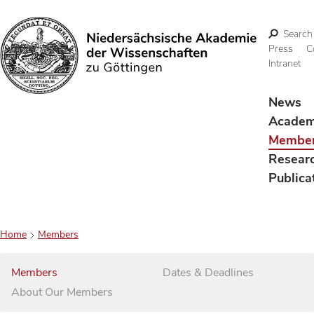
Search
Press
C
Intranet
Search
News
Acade
Membe
Resear
Publica
Home
Members
Members
Dates & Deadlines
About Our Members