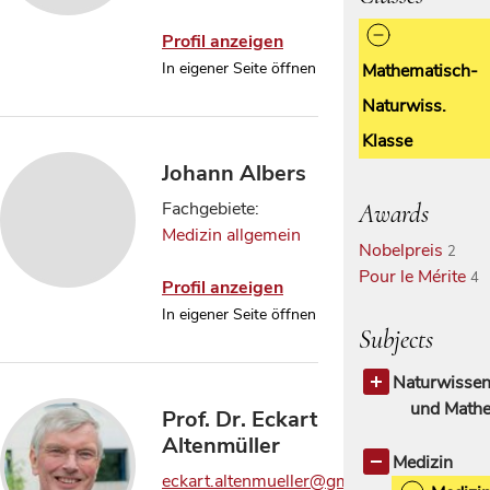
Profil anzeigen
In eigener Seite öffnen
Mathematisch-
Naturwiss.
Klasse
Johann Albers
Fachgebiete:
Awards
Medizin allgemein
Nobelpreis
2
Pour le Mérite
4
Profil anzeigen
In eigener Seite öffnen
Subjects
Naturwissen
und Mathe
Prof. Dr. Eckart
Naturwissen
Altenmüller
allgemein
Medizin
eckart.altenmueller@gmail.com
Biowissensc