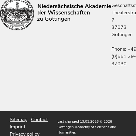
Geschäftsst
Theaterstr
7
37073
Göttingen
Phone: +4
(0)551 39-
37030
Sitemap
Contact
Last changed 13.03.2026
© 2026
Imprint
Göttingen Academy of Sciences and
Humanities
Privacy policy