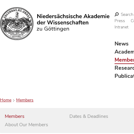
Search
Press
C
Intranet
Search
News
Acade
Membe
Resear
Publica
Home
Members
Members
Dates & Deadlines
About Our Members