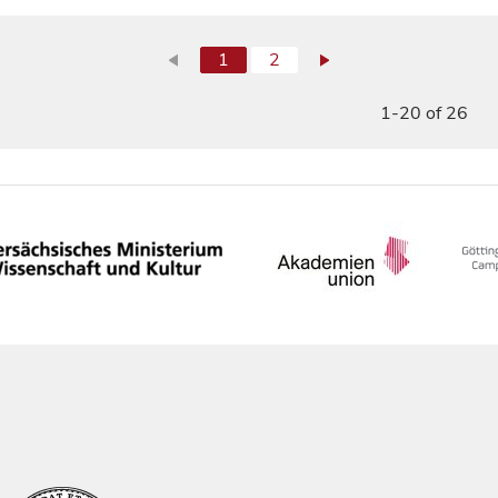
1
2
1-20 of 26