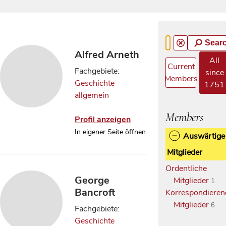
Sear
Alfred Arneth
All
Current
Fachgebiete:
since
Members
Geschichte
1751
allgemein
Members
Profil anzeigen
In eigener Seite öffnen
Auswärtige
Mitglieder
Ordentliche
George
Mitglieder
1
Bancroft
Korrespondieren
Mitglieder
6
Fachgebiete:
Geschichte