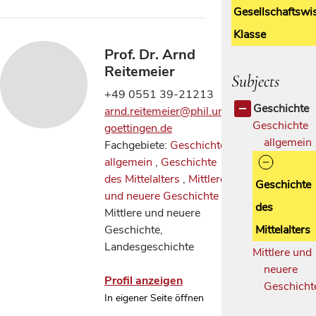
Gesellschaftswi
Klasse
Prof. Dr. Arnd
Reitemeier
Subjects
+49 0551 39-21213
Geschichte
arnd.reitemeier@phil.uni-
Geschichte
goettingen.de
allgemein
Fachgebiete:
Geschichte
allgemein
,
Geschichte
des Mittelalters
,
Mittlere
Geschichte
und neuere Geschichte
,
des
Mittlere und neuere
Geschichte,
Mittelalters
Landesgeschichte
Mittlere und
neuere
Profil anzeigen
Geschich
In eigener Seite öffnen