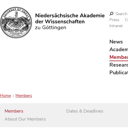
Search
Press
C
Intranet
Search
News
Acade
Membe
Resear
Publica
Home
Members
Members
Dates & Deadlines
About Our Members