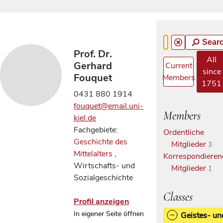
Sear
Prof. Dr.
All
Gerhard
Current
since
Fouquet
Members
1751
0431 880 1914
fouquet@email.uni-
Members
kiel.de
Fachgebiete:
Ordentliche
Geschichte des
Mitglieder
3
Mittelalters
,
Korrespondieren
Wirtschafts- und
Mitglieder
1
Sozialgeschichte
Classes
Profil anzeigen
In eigener Seite öffnen
Geistes- un