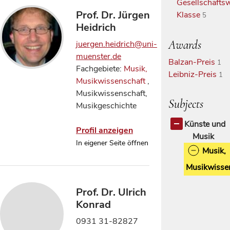
Gesellschaftsw
Prof. Dr. Jürgen
Klasse
5
Heidrich
Awards
juergen.heidrich@uni-
muenster.de
Balzan-Preis
1
Fachgebiete:
Musik,
Leibniz-Preis
1
Musikwissenschaft
,
Musikwissenschaft,
Subjects
Musikgeschichte
Künste und
Profil anzeigen
Musik
In eigener Seite öffnen
Musik,
Musikwisse
Prof. Dr. Ulrich
Konrad
0931 31-82827