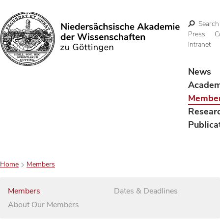
Search
Press
C
Intranet
Search
News
Acade
Membe
Resear
Publica
Home
Members
Members
Dates & Deadlines
About Our Members