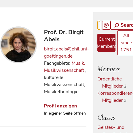
Sear
Prof. Dr. Birgit
All
Abels
Current
since
Members
birgit.abels@phil.uni-
1751
goettingen.de
Fachgebiete:
Musik,
Members
Musikwissenschaft
,
kulturelle
Ordentliche
Musikwissenschaft,
Mitglieder
2
Musikethnologie
Korrespondieren
Mitglieder
3
Profil anzeigen
In eigener Seite öffnen
Classes
Geistes- und