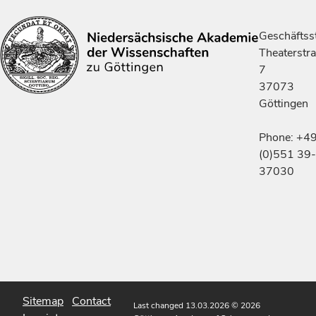
Geschäftsst
Theaterstr
7
37073
Göttingen
Phone: +4
(0)551 39-
37030
Sitemap
Contact
Last changed 13.03.2026
© 2026