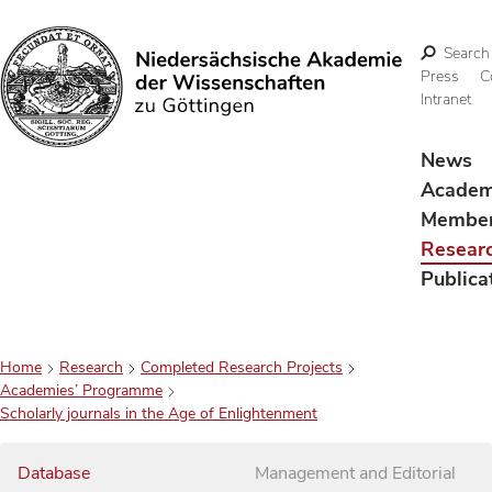
Search
Press
C
Intranet
Search
News
Acade
Membe
Resear
Publica
Home
Research
Completed Research Projects
Academies’ Programme
Scholarly journals in the Age of Enlightenment
Database
Management and Editorial