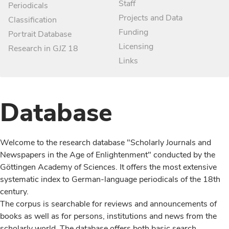
Staff
Periodicals
Projects and Data
Classification
Funding
Portrait Database
Licensing
Research in GJZ 18
Links
Database
Welcome to the research database "Scholarly Journals and
Newspapers in the Age of Enlightenment" conducted by the
Göttingen Academy of Sciences. It offers the most extensive
systematic index to German-language periodicals of the 18th
century.
The corpus is searchable for reviews and announcements of
books as well as for persons, institutions and news from the
scholarly world. The database offers both basic search,