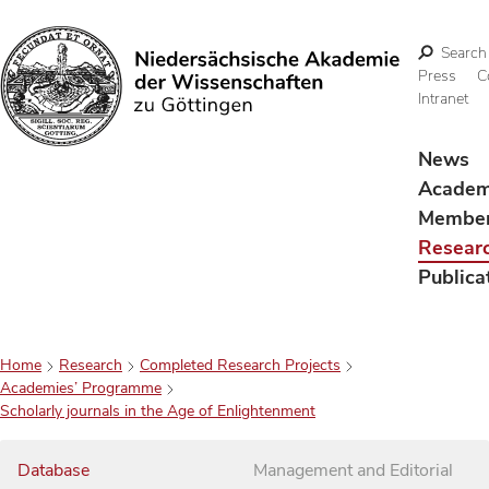
Search
Press
C
Intranet
Search
News
Acade
Membe
Resear
Publica
Home
Research
Completed Research Projects
Academies’ Programme
Scholarly journals in the Age of Enlightenment
Database
Management and Editorial