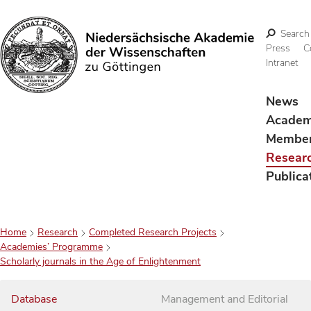
Search
Press
C
Intranet
Search
News
Acade
Membe
Resear
Publica
Home
Research
Completed Research Projects
Academies’ Programme
Scholarly journals in the Age of Enlightenment
Database
Management and Editorial