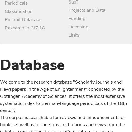
Staff
Periodicals
Projects and Data
Classification
Funding
Portrait Database
Licensing
Research in GJZ 18
Links
Database
Welcome to the research database "Scholarly Journals and
Newspapers in the Age of Enlightenment" conducted by the
Göttingen Academy of Sciences. It offers the most extensive
systematic index to German-language periodicals of the 18th
century.
The corpus is searchable for reviews and announcements of
books as well as for persons, institutions and news from the
scholarly world. The database offers both basic search,