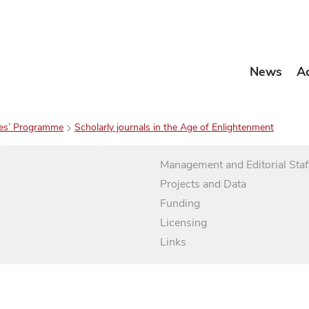
News
A
es’ Programme
Scholarly journals in the Age of Enlightenment
Management and Editorial Staf
Projects and Data
Funding
Licensing
Links