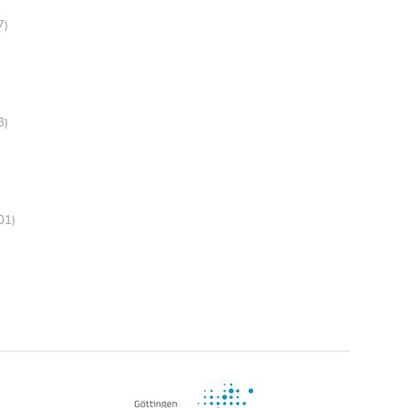
7)
3)
01)