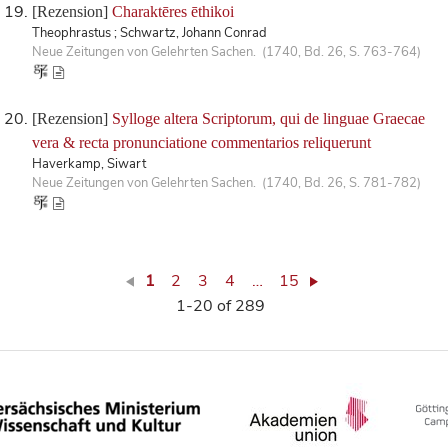
[Rezension]
Charaktēres ēthikoi
Theophrastus ; Schwartz, Johann Conrad
Neue Zeitungen von Gelehrten Sachen. (1740, Bd. 26, S. 763-764)
[Rezension]
Sylloge altera Scriptorum, qui de linguae Graecae
vera & recta pronunciatione commentarios reliquerunt
Haverkamp, Siwart
Neue Zeitungen von Gelehrten Sachen. (1740, Bd. 26, S. 781-782)
1
2
3
4
…
15
1-20 of 289