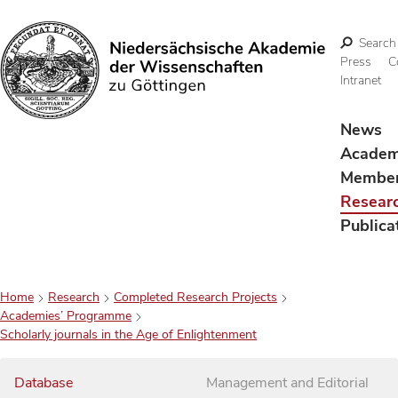
Search
Press
C
Intranet
Search
News
Acade
Membe
Resear
Publica
Home
Research
Completed Research Projects
Academies’ Programme
Scholarly journals in the Age of Enlightenment
Database
Management and Editorial