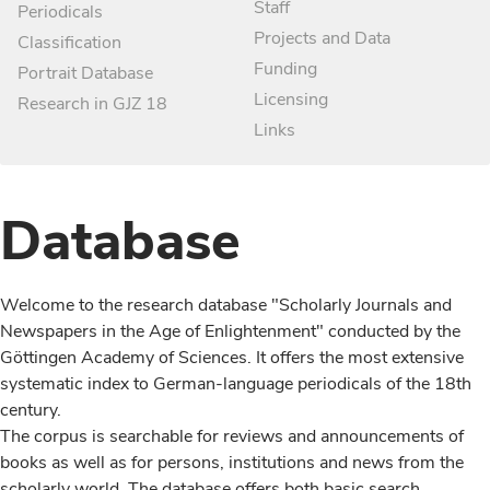
Staff
Periodicals
Projects and Data
Classification
Funding
Portrait Database
Licensing
Research in GJZ 18
Links
Database
Welcome to the research database "Scholarly Journals and
Newspapers in the Age of Enlightenment" conducted by the
Göttingen Academy of Sciences. It offers the most extensive
systematic index to German-language periodicals of the 18th
century.
The corpus is searchable for reviews and announcements of
books as well as for persons, institutions and news from the
scholarly world. The database offers both basic search,