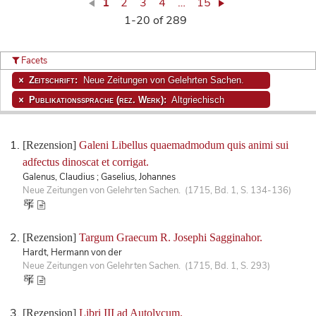
1
2
3
4
…
15
1-20 of 289
Facets
Zeitschrift:
Neue Zeitungen von Gelehrten Sachen.
Publikationssprache (rez. Werk):
Altgriechisch
[Rezension]
Galeni Libellus quaemadmodum quis animi sui
adfectus dinoscat et corrigat.
Galenus, Claudius ; Gaselius, Johannes
Neue Zeitungen von Gelehrten Sachen. (1715, Bd. 1, S. 134-136)
[Rezension]
Targum Graecum R. Josephi Sagginahor.
Hardt, Hermann von der
Neue Zeitungen von Gelehrten Sachen. (1715, Bd. 1, S. 293)
[Rezension]
Libri III ad Autolycum.