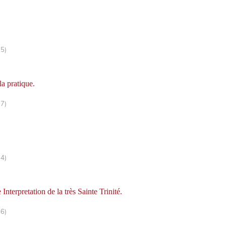
75)
la pratique.
77)
84)
terpretation de la très Sainte Trinité.
86)