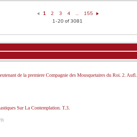
1
2
3
4
…
155
1-20 of 3081
eutenant de la premiere Compagnie des Mousquetaires du Roi. 2. Aufl.
iastiques Sur La Contemplation. T.3.
29)