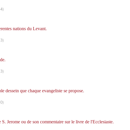
44)
erentes nations du Levant.
43)
de.
53)
table dessein que chaque evangeliste se propose.
60)
de S. Jerome ou de son commentaire sur le livre de l'Ecclesiaste.