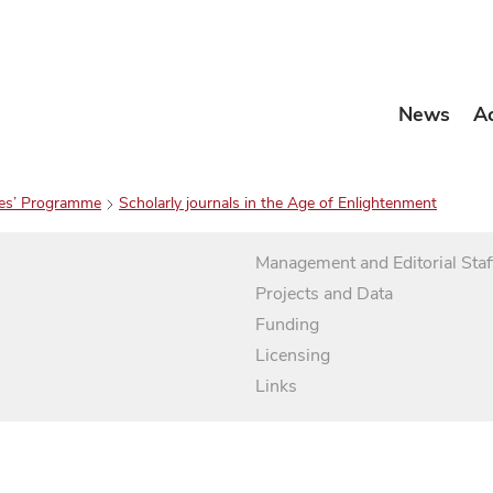
News
A
es’ Programme
Scholarly journals in the Age of Enlightenment
Management and Editorial Staf
Projects and Data
Funding
Licensing
Links