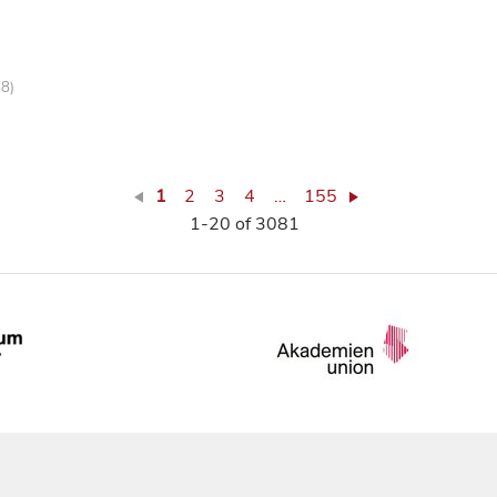
88)
1
2
3
4
…
155
1-20 of 3081