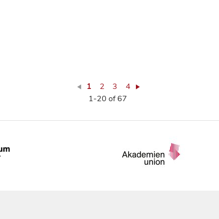
1
2
3
4
1-20 of 67