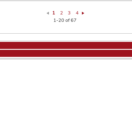
1
2
3
4
1-20 of 67