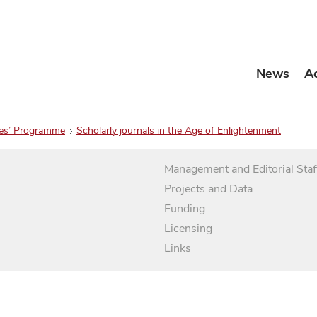
News
A
es’ Programme
Scholarly journals in the Age of Enlightenment
Management and Editorial Staf
Projects and Data
Funding
Licensing
Links