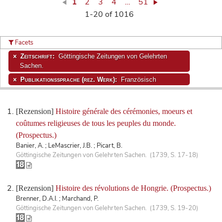
1
2
3
4
…
51
1-20 of 1016
Facets
Zeitschrift:
Göttingische Zeitungen von Gelehrten
Sachen.
Publikationssprache (rez. Werk):
Französisch
[Rezension]
Histoire générale des cérémonies, moeurs et
coûtumes religieuses de tous les peuples du monde.
(Prospectus.)
Banier, A. ; LeMascrier, J.B. ; Picart, B.
Göttingische Zeitungen von Gelehrten Sachen. (1739, S. 17-18)
[Rezension]
Histoire des révolutions de Hongrie. (Prospectus.)
Brenner, D.A.I. ; Marchand, P.
Göttingische Zeitungen von Gelehrten Sachen. (1739, S. 19-20)