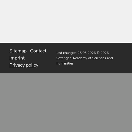
Sitemap
Contact
Last changed 25.03.2026
© 2026
Imprint
Göttingen Academy of Sciences and
Humanities
Privacy policy