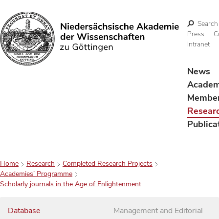
Search
Press
C
Intranet
Search
News
Acade
Membe
Resear
Publica
Home
Research
Completed Research Projects
Academies’ Programme
Scholarly journals in the Age of Enlightenment
Database
Management and Editorial