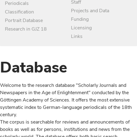
Staff
Periodicals
Projects and Data
Classification
Funding
Portrait Database
Licensing
Research in GJZ 18
Links
Database
Welcome to the research database "Scholarly Journals and
Newspapers in the Age of Enlightenment" conducted by the
Göttingen Academy of Sciences. It offers the most extensive
systematic index to German-language periodicals of the 18th
century.
The corpus is searchable for reviews and announcements of
books as well as for persons, institutions and news from the
scholarly world. The database offers both basic search,