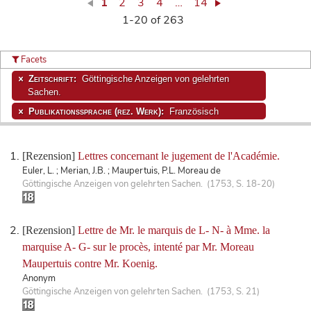
1
2
3
4
…
14
1-20 of 263
Facets
Zeitschrift:
Göttingische Anzeigen von gelehrten
Sachen.
Publikationssprache (rez. Werk):
Französisch
[Rezension]
Lettres concernant le jugement de l'Académie.
Euler, L. ; Merian, J.B. ; Maupertuis, P.L. Moreau de
Göttingische Anzeigen von gelehrten Sachen. (1753, S. 18-20)
[Rezension]
Lettre de Mr. le marquis de L- N- à Mme. la
marquise A- G- sur le procès, intenté par Mr. Moreau
Maupertuis contre Mr. Koenig.
Anonym
Göttingische Anzeigen von gelehrten Sachen. (1753, S. 21)