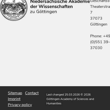
Geschäftsst
Theaterstr
7
37073
Göttingen
Phone: +4
(0)551 39-
37030
Sitemap
Contact
Last changed 25.03.2026
© 2026
Imprint
Göttingen Academy of Sciences and
Humanities
Privacy policy