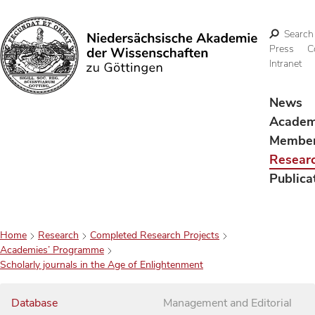
Search
Press
C
Intranet
Search
News
Acade
Membe
Resear
Publica
Home
Research
Completed Research Projects
Academies’ Programme
Scholarly journals in the Age of Enlightenment
Database
Management and Editorial