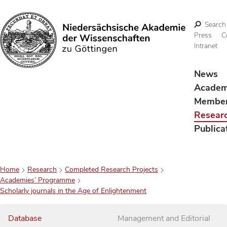
Search
Press
C
Intranet
Search
News
Acade
Membe
Resear
Publica
Home
Research
Completed Research Projects
Academies’ Programme
Scholarly journals in the Age of Enlightenment
Database
Management and Editorial