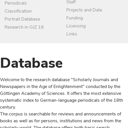
Staff
Periodicals
Projects and Data
Classification
Funding
Portrait Database
Licensing
Research in GJZ 18
Links
Database
Welcome to the research database "Scholarly Journals and
Newspapers in the Age of Enlightenment" conducted by the
Göttingen Academy of Sciences. It offers the most extensive
systematic index to German-language periodicals of the 18th
century.
The corpus is searchable for reviews and announcements of
books as well as for persons, institutions and news from the
scholarly world. The database offers both basic search,