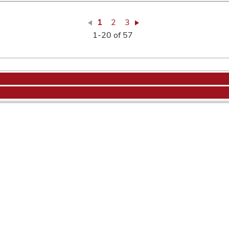
1
2
3
1-20 of 57