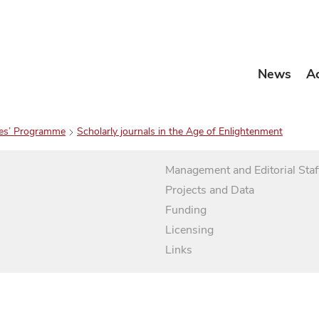
News
A
es’ Programme
Scholarly journals in the Age of Enlightenment
Management and Editorial Staf
Projects and Data
Funding
Licensing
Links