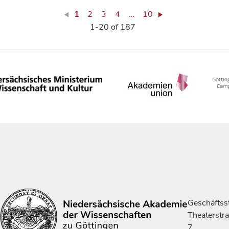
1
2
3
4
…
10
1-20 of 187
Geschäftsst
Theaterstr
7