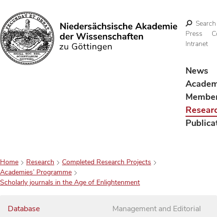
Search
Press
C
Intranet
Search
News
Acade
Membe
Resear
Publica
Home
Research
Completed Research Projects
Academies’ Programme
Scholarly journals in the Age of Enlightenment
Database
Management and Editorial