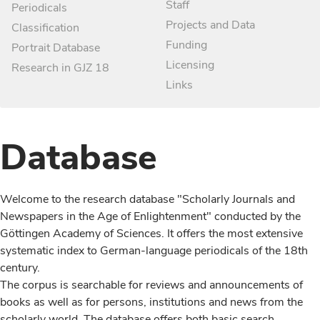
Staff
Periodicals
Projects and Data
Classification
Funding
Portrait Database
Licensing
Research in GJZ 18
Links
Database
Welcome to the research database "Scholarly Journals and
Newspapers in the Age of Enlightenment" conducted by the
Göttingen Academy of Sciences. It offers the most extensive
systematic index to German-language periodicals of the 18th
century.
The corpus is searchable for reviews and announcements of
books as well as for persons, institutions and news from the
scholarly world. The database offers both basic search,