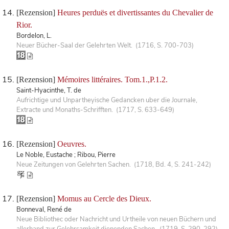
[Rezension]
Heures perduës et divertissantes du Chevalier de
Rior.
Bordelon, L.
Neuer Bücher-Saal der Gelehrten Welt. (1716, S. 700-703)
[Rezension]
Mémoires littéraires. Tom.1.,P.1.2.
Saint-Hyacinthe, T. de
Aufrichtige und Unpartheyische Gedancken uber die Journale,
Extracte und Monaths-Schrifften. (1717, S. 633-649)
[Rezension]
Oeuvres.
Le Noble, Eustache ; Ribou, Pierre
Neue Zeitungen von Gelehrten Sachen. (1718, Bd. 4, S. 241-242)
[Rezension]
Momus au Cercle des Dieux.
Bonneval, René de
Neue Bibliothec oder Nachricht und Urtheile von neuen Büchern und
allerhand zur Gelehrsamkeit dienenden Sachen. (1719, S. 290-292)