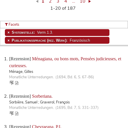
1
2
3
4
…
10
1-20 of 187
Facets
Systemstelle:
Verm.1.3.
Publikationssprache (rez. Werk):
Französisch
[Rezension]
Ménagiana, ou bons mots, Pensées judicieuses, et
curieuses.
Ménage, Gilles
Monatliche Unterredungen. (1694, Bd. 6, S. 67-86)
[Rezension]
Sorberiana.
Sorbière, Samuel ; Graverol, François
Monatliche Unterredungen. (1695, Bd. 7, S. 331-337)
[Rezension]
Chevraeana. P.I.