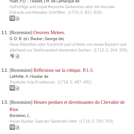
Huet, P.D. ; Tilladet, J.M. de LaMarque de
Aufrichtige und Unpartheyische Gedancken uber die Journale,
Extracte und Monaths-Schrifften. (1715, S. 821-826)
[Rezension]
Oeuvres Melees.
G. D. B. (d.i. Backer, George de)
Neue Bibliothec oder Nachricht und Urtheile von neuen Büchern und
allerhand zur Gelehrsamkeit dienenden Sachen. (1715, S. 264-265)
[Rezension]
Réflexions sur la critique. P.1-3.
LaMotte, A. Houdar de
Deutsche Acta Eruditorum. (1716, S. 487-491)
[Rezension]
Heures perdues et divertissantes du Chevalier de
Rior.
Bordelon, L.
Neuer Bücher-Saal der Gelehrten Welt. (1716, S. 700-703)