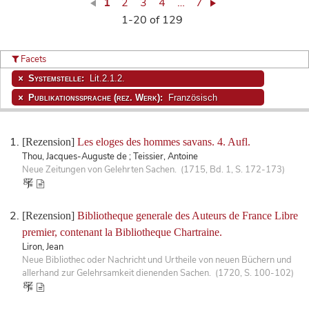
1
2
3
4
…
7
1-20 of 129
Facets
Systemstelle:
Lit.2.1.2.
Publikationssprache (rez. Werk):
Französisch
[Rezension]
Les eloges des hommes savans. 4. Aufl.
Thou, Jacques-Auguste de ; Teissier, Antoine
Neue Zeitungen von Gelehrten Sachen. (1715, Bd. 1, S. 172-173)
[Rezension]
Bibliotheque generale des Auteurs de France Libre
premier, contenant la Bibliotheque Chartraine.
Liron, Jean
Neue Bibliothec oder Nachricht und Urtheile von neuen Büchern und
allerhand zur Gelehrsamkeit dienenden Sachen. (1720, S. 100-102)