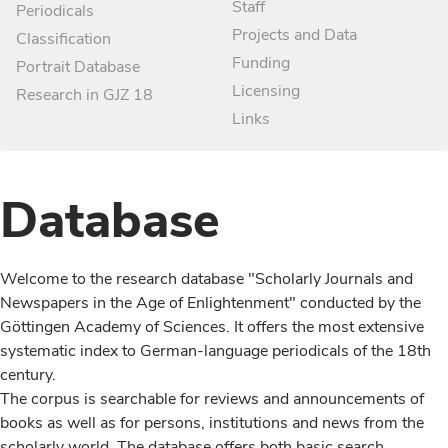
Staff
Periodicals
Projects and Data
Classification
Funding
Portrait Database
Licensing
Research in GJZ 18
Links
Database
Welcome to the research database "Scholarly Journals and
Newspapers in the Age of Enlightenment" conducted by the
Göttingen Academy of Sciences. It offers the most extensive
systematic index to German-language periodicals of the 18th
century.
The corpus is searchable for reviews and announcements of
books as well as for persons, institutions and news from the
scholarly world. The database offers both basic search,