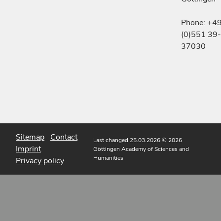
Phone: +4
(0)551 39-
37030
Sitemap
Contact
Last changed 25.03.2026
© 2026
Imprint
Göttingen Academy of Sciences and
Humanities
Privacy policy