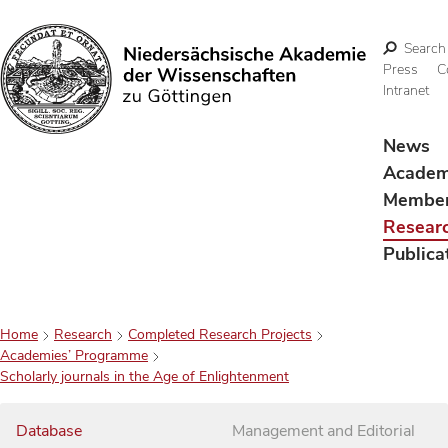
Search
Press
C
Intranet
Search
News
Acade
Membe
Resear
Publica
Home
Research
Completed Research Projects
Academies’ Programme
Scholarly journals in the Age of Enlightenment
Database
Management and Editorial