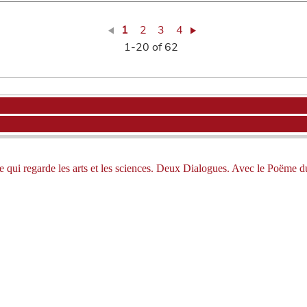
1
2
3
4
1-20 of 62
 qui regarde les arts et les sciences. Deux Dialogues. Avec le Poëme du