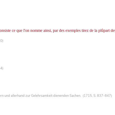
nsiste ce que l'on nomme ainsi, par des exemples tirez de la plûpart des
60)
84)
ern und allerhand zur Gelehrsamkeit dienenden Sachen. (1715, S. 837-847)