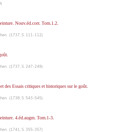
9)
 peinture. Nouv.éd.corr. Tom.1.2.
chen. (1737, S. 111-112)
goût.
chen. (1737, S. 247-249)
t des Essais critiques et historiques sur le goût.
chen. (1738, S. 543-545)
 peinture. 4.éd.augm. Tom.1-3.
chen. (1741, S. 355-357)