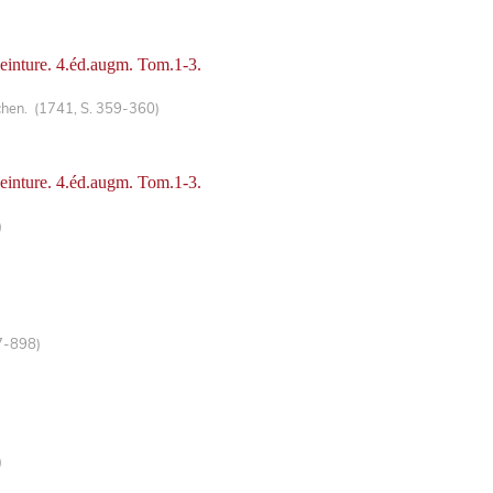
 peinture. 4.éd.augm. Tom.1-3.
chen. (1741, S. 359-360)
 peinture. 4.éd.augm. Tom.1-3.
)
7-898)
)