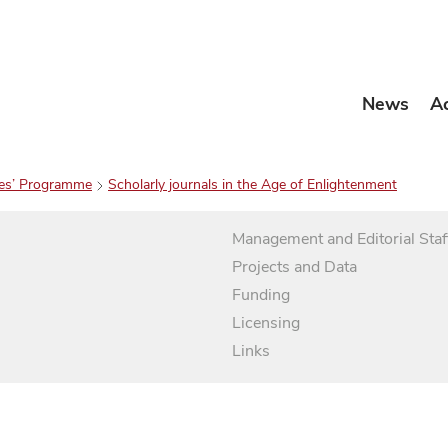
News
A
es’ Programme
Scholarly journals in the Age of Enlightenment
Management and Editorial Staf
Projects and Data
Funding
Licensing
Links