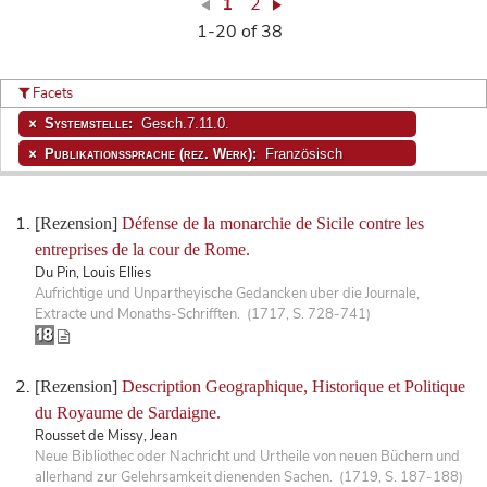
1
2
1-20 of 38
Facets
Systemstelle:
Gesch.7.11.0.
Publikationssprache (rez. Werk):
Französisch
[Rezension]
Défense de la monarchie de Sicile contre les
entreprises de la cour de Rome.
Du Pin, Louis Ellies
Aufrichtige und Unpartheyische Gedancken uber die Journale,
Extracte und Monaths-Schrifften. (1717, S. 728-741)
[Rezension]
Description Geographique, Historique et Politique
du Royaume de Sardaigne.
Rousset de Missy, Jean
Neue Bibliothec oder Nachricht und Urtheile von neuen Büchern und
allerhand zur Gelehrsamkeit dienenden Sachen. (1719, S. 187-188)