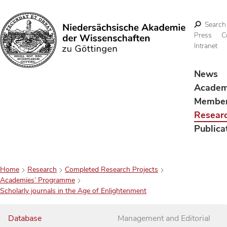
Search
Press
C
Intranet
Search
News
Acade
Membe
Resear
Publica
Home
Research
Completed Research Projects
Academies’ Programme
Scholarly journals in the Age of Enlightenment
Database
Management and Editorial