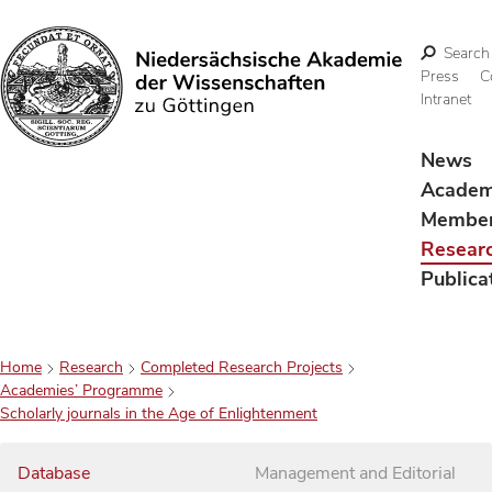
Search
Press
C
Intranet
Search
News
Acade
Membe
Resear
Publica
Home
Research
Completed Research Projects
Academies’ Programme
Scholarly journals in the Age of Enlightenment
Database
Management and Editorial