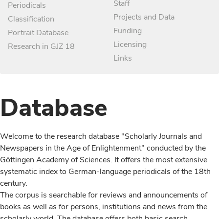
Staff
Periodicals
Projects and Data
Classification
Funding
Portrait Database
Licensing
Research in GJZ 18
Links
Database
Welcome to the research database "Scholarly Journals and
Newspapers in the Age of Enlightenment" conducted by the
Göttingen Academy of Sciences. It offers the most extensive
systematic index to German-language periodicals of the 18th
century.
The corpus is searchable for reviews and announcements of
books as well as for persons, institutions and news from the
scholarly world. The database offers both basic search,