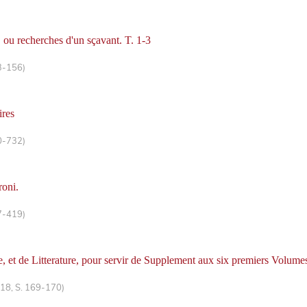
s, ou recherches d'un sçavant. T. 1-3
3-156)
ires
0-732)
roni.
7-419)
 et de Litterature, pour servir de Supplement aux six premiers Volume
 18, S. 169-170)