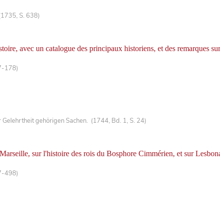
(1735, S. 638)
oire, avec un catalogue des principaux historiens, et des remarques sur l
7-178)
Gelehrtheit gehörigen Sachen. (1744, Bd. 1, S. 24)
de Marseille, sur l'histoire des rois du Bosphore Cimmérien, et sur Lesbo
7-498)