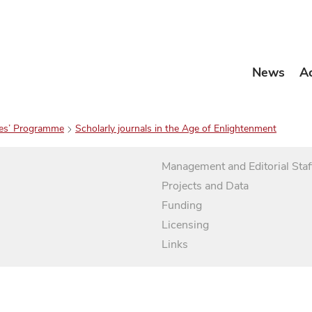
News
A
es’ Programme
Scholarly journals in the Age of Enlightenment
Management and Editorial Staf
Projects and Data
Funding
Licensing
Links