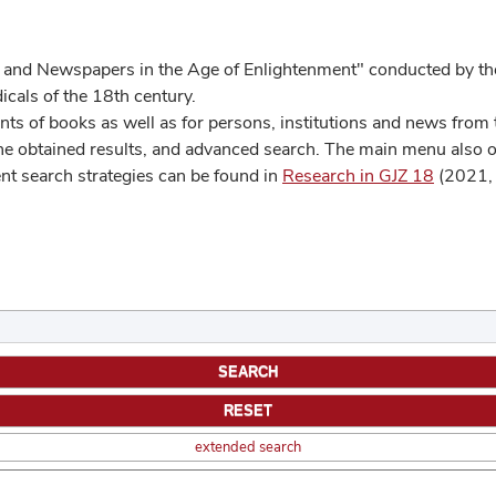
 and Newspapers in the Age of Enlightenment" conducted by the
cals of the 18th century.
s of books as well as for persons, institutions and news from t
he obtained results, and advanced search. The main menu also off
ent search strategies can be found in
Research in GJZ 18
(2021, 
extended search