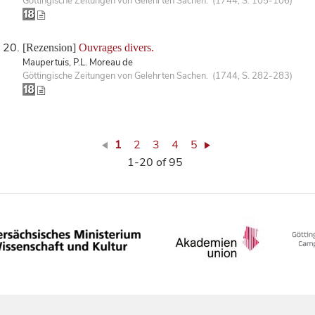
Göttingische Zeitungen von Gelehrten Sachen. (1744, S. 105-106)
[Rezension]
Ouvrages divers.
Maupertuis, P.L. Moreau de
Göttingische Zeitungen von Gelehrten Sachen. (1744, S. 282-283)
1
2
3
4
5
1-20 of 95