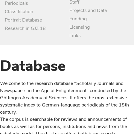
Staff
Periodicals
Projects and Data
Classification
Funding
Portrait Database
Licensing
Research in GJZ 18
Links
Database
Welcome to the research database "Scholarly Journals and
Newspapers in the Age of Enlightenment" conducted by the
Göttingen Academy of Sciences. It offers the most extensive
systematic index to German-language periodicals of the 18th
century.
The corpus is searchable for reviews and announcements of
books as well as for persons, institutions and news from the
scholarly world. The database offers both basic search,