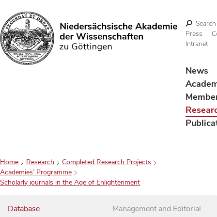
Search
Press
C
Intranet
Search
News
Acade
Membe
Resear
Publica
Home
Research
Completed Research Projects
Academies’ Programme
Scholarly journals in the Age of Enlightenment
Database
Management and Editorial