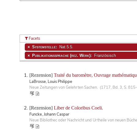
Facets
Systemstelle:
Nat.5.5.
Publikationssprache (rez. Werk):
Französisch
[Rezension]
Traité du baromètre, Ouvrage mathématique,
LaBrosse, Louis Philippe
Neue Zeitungen von Gelehrten Sachen. (1717, Bd. 3, S. 815
[Rezension]
Liber de Coloribus Coeli.
Funcke, Johann Caspar
Neue Bibliothec oder Nachricht und Urtheile von neuen Büch