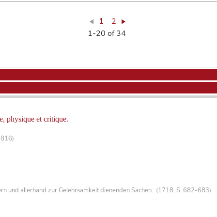
1
2
1-20 of 34
 physique et critique.
-816)
ern und allerhand zur Gelehrsamkeit dienenden Sachen. (1718, S. 682-683)