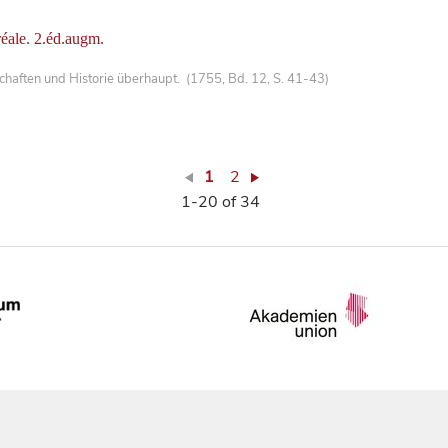
réale. 2.éd.augm.
haften und Historie überhaupt. (1755, Bd. 12, S. 41-43)
1
2
1-20 of 34