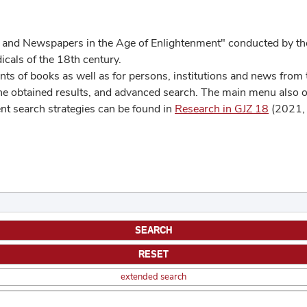
 and Newspapers in the Age of Enlightenment" conducted by the
cals of the 18th century.
s of books as well as for persons, institutions and news from t
he obtained results, and advanced search. The main menu also off
ent search strategies can be found in
Research in GJZ 18
(2021, 
extended search