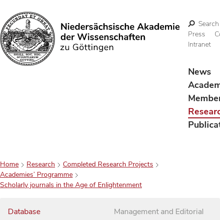
Search
Press
C
Intranet
Search
News
Acade
Membe
Resear
Publica
Home
Research
Completed Research Projects
Academies’ Programme
Scholarly journals in the Age of Enlightenment
Database
Management and Editorial