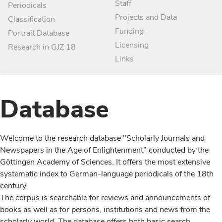
Staff
Periodicals
Projects and Data
Classification
Funding
Portrait Database
Licensing
Research in GJZ 18
Links
Database
Welcome to the research database "Scholarly Journals and
Newspapers in the Age of Enlightenment" conducted by the
Göttingen Academy of Sciences. It offers the most extensive
systematic index to German-language periodicals of the 18th
century.
The corpus is searchable for reviews and announcements of
books as well as for persons, institutions and news from the
scholarly world. The database offers both basic search,