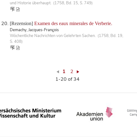
und Historie überhaupt. (1758, Bd. 15, S. 749)
[Rezension]
Examen des eaux minerales de Verberie.
Demachy, Jacques-François
Wöchentliche Nachrichten von Gelehrten Sachen. (1758, Bd. 19,
S. 408)
1
2
1-20 of 34