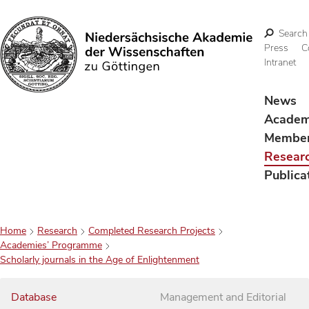
Search
Press
C
Intranet
Search
News
Acade
Membe
Resear
Publica
Home
Research
Completed Research Projects
Academies’ Programme
Scholarly journals in the Age of Enlightenment
Database
Management and Editorial