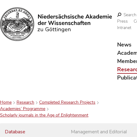
Search
Press
C
Intranet
Search
News
Acade
Membe
Resear
Publica
Home
Research
Completed Research Projects
Academies’ Programme
Scholarly journals in the Age of Enlightenment
Database
Management and Editorial