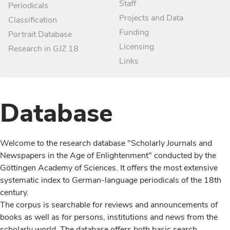
Staff
Periodicals
Projects and Data
Classification
Funding
Portrait Database
Licensing
Research in GJZ 18
Links
Database
Welcome to the research database "Scholarly Journals and
Newspapers in the Age of Enlightenment" conducted by the
Göttingen Academy of Sciences. It offers the most extensive
systematic index to German-language periodicals of the 18th
century.
The corpus is searchable for reviews and announcements of
books as well as for persons, institutions and news from the
scholarly world. The database offers both basic search,