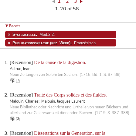
1
2
3
1-20 of 58
Facets
Systemstelle:
Med.2.2.
Publikationssprache (rez. Werk):
Französisch
[Rezension]
De la cause de la digestion.
Astruc, Jean
Neue Zeitungen von Gelehrten Sachen. (1715, Bd. 1, S. 87-88)
[Rezension]
Traité des Corps solides et des fluides.
Malouin, Charles ; Malouin, Jacques Laurent
Neue Bibliothec oder Nachricht und Urtheile von neuen Büchern und
allerhand zur Gelehrsamkeit dienenden Sachen. (1719, S. 387-388)
[Rezension]
Dissertations sur la Generation, sur la