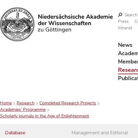
Search
Press
C
Intranet
Search
News
Acade
Membe
Resear
Publica
Home
Research
Completed Research Projects
Academies’ Programme
Scholarly journals in the Age of Enlightenment
Database
Management and Editorial