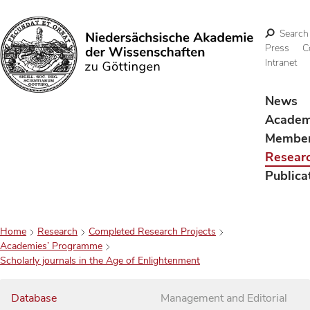
Search
Press
C
Intranet
Search
News
Acade
Membe
Resear
Publica
Home
Research
Completed Research Projects
Academies’ Programme
Scholarly journals in the Age of Enlightenment
Database
Management and Editorial