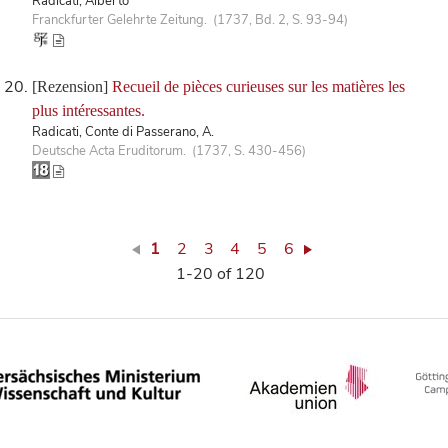
Radicati, Alberto
Franckfurter Gelehrte Zeitung. (1737, Bd. 2, S. 93-94)
[Rezension]
Recueil de pièces curieuses sur les matières les
plus intéressantes.
Radicati, Conte di Passerano, A.
Deutsche Acta Eruditorum. (1737, S. 430-456)
1
2
3
4
5
6
1-20 of 120