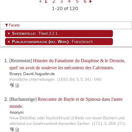
1
2
3
4
5
6
1-20 of 120
Facets
Systemstelle:
Theol.3.2.1.
Publikationssprache (rez. Werk):
Französisch
[Rezension]
Histoire du Fanatisme du Dauphine & le Dessein,
quel' on avoit de soulever les mécontens des Calvinistes.
Brueys, David Augustin de
Monatliche Unterredungen. (1693, Bd. 5, S. 341-346)
[Buchanzeige]
Rencontre de Bayle et de Spinosa dans l'autre
monde.
Anonym
Neue Bibliothec oder Nachricht und Urtheile von neuen Büchern und
allerhand zur Gelehrsamkeit dienenden Sachen. (1711, S. 269-271)