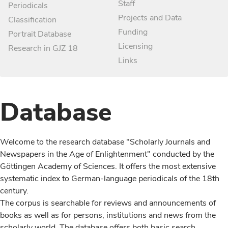
Staff
Periodicals
Projects and Data
Classification
Funding
Portrait Database
Licensing
Research in GJZ 18
Links
Database
Welcome to the research database "Scholarly Journals and
Newspapers in the Age of Enlightenment" conducted by the
Göttingen Academy of Sciences. It offers the most extensive
systematic index to German-language periodicals of the 18th
century.
The corpus is searchable for reviews and announcements of
books as well as for persons, institutions and news from the
scholarly world. The database offers both basic search,