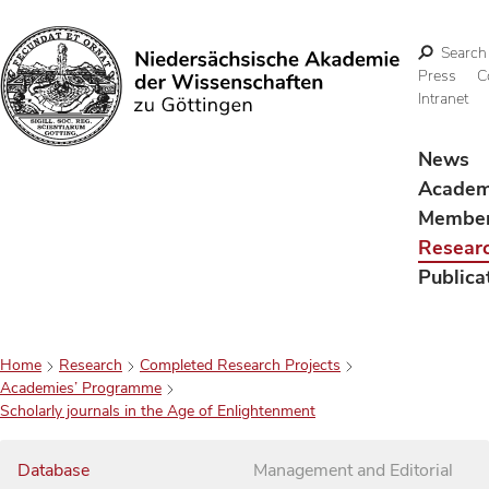
Search
Press
C
Intranet
Search
News
Acade
Membe
Resear
Publica
Home
Research
Completed Research Projects
Academies’ Programme
Scholarly journals in the Age of Enlightenment
Database
Management and Editorial