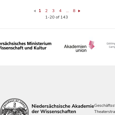
1
2
3
4
…
8
1-20 of 143
Geschäftsst
Theaterstr