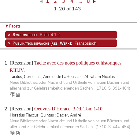
1
2
3
4
…
8
1-20 of 143
Facets
Systemstelle:
Philol.4.1.2.
Publikationssprache (rez. Werk):
Französisch
[Rezension]
Tacite avec des notes politiques et historiques.
P.III.IV.
Tacitus, Cornelius ; Amelot de LaHoussaie, Abraham Nicolas
Neue Bibliothec oder Nachricht und Urtheile von neuen Büchern und
allerhand zur Gelehrsamkeit dienenden Sachen. (1710, S. 391-404)
[Rezension]
Oeuvres D'Horace. 3.éd. Tom.1-10.
Horatius Flaccus, Quintus ; Dacier, André
Neue Bibliothec oder Nachricht und Urtheile von neuen Büchern und
allerhand zur Gelehrsamkeit dienenden Sachen. (1710, S. 444-454)