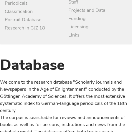
Staff
Periodicals
Projects and Data
Classification
Funding
Portrait Database
Licensing
Research in GJZ 18
Links
Database
Welcome to the research database "Scholarly Journals and
Newspapers in the Age of Enlightenment" conducted by the
Göttingen Academy of Sciences. It offers the most extensive
systematic index to German-language periodicals of the 18th
century.
The corpus is searchable for reviews and announcements of
books as well as for persons, institutions and news from the
scholarly world. The database offers both basic search,