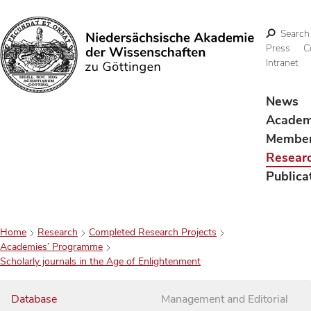
Search
Press
C
Intranet
Search
News
Acade
Membe
Resear
Publica
Home
Research
Completed Research Projects
Academies’ Programme
Scholarly journals in the Age of Enlightenment
Database
Management and Editorial