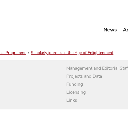
News
A
es’ Programme
Scholarly journals in the Age of Enlightenment
Management and Editorial Staf
Projects and Data
Funding
Licensing
Links