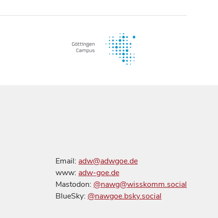
Email:
adw@adwgoe.de
www:
adw-goe.de
Mastodon:
@nawg@wisskomm.social
BlueSky:
@nawgoe.bsky.social