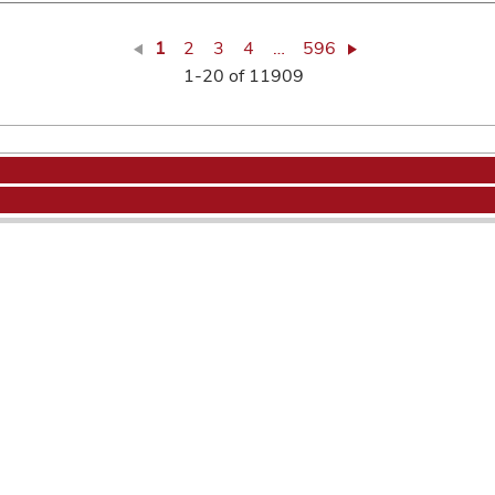
1
2
3
4
…
596
1-20 of 11909