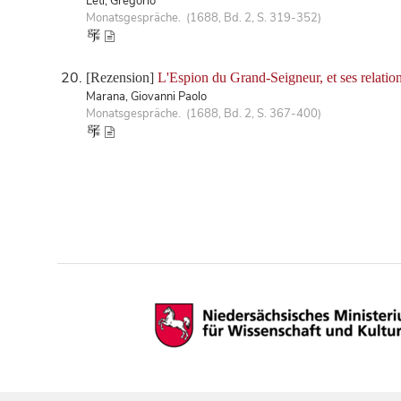
Leti, Gregorio
Monatsgespräche. (1688, Bd. 2, S. 319-352)
[Rezension]
L'Espion du Grand-Seigneur, et ses relatio
Marana, Giovanni Paolo
Monatsgespräche. (1688, Bd. 2, S. 367-400)