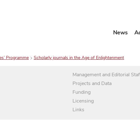
News
A
es’ Programme
Scholarly journals in the Age of Enlightenment
Management and Editorial Staf
Projects and Data
Funding
Licensing
Links