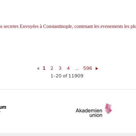
ns secretes Envoyées à Constantinople, contenant les evenements les plu
1
2
3
4
…
596
1-20 of 11909