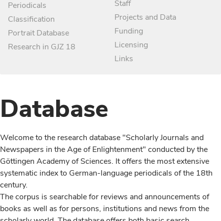
Staff
Periodicals
Projects and Data
Classification
Funding
Portrait Database
Licensing
Research in GJZ 18
Links
Database
Welcome to the research database "Scholarly Journals and
Newspapers in the Age of Enlightenment" conducted by the
Göttingen Academy of Sciences. It offers the most extensive
systematic index to German-language periodicals of the 18th
century.
The corpus is searchable for reviews and announcements of
books as well as for persons, institutions and news from the
scholarly world. The database offers both basic search,