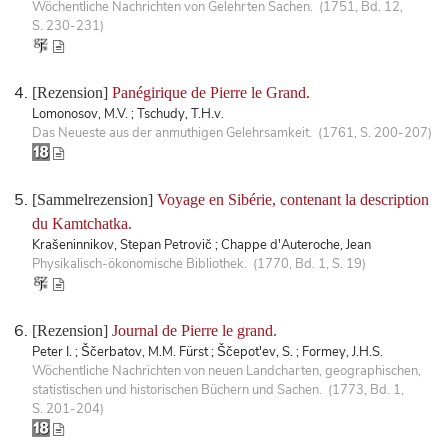
Wöchentliche Nachrichten von Gelehrten Sachen. (1751, Bd. 12,
S. 230-231)
[Rezension]
Panégirique de Pierre le Grand.
Lomonosov, M.V. ; Tschudy, T.H.v.
Das Neueste aus der anmuthigen Gelehrsamkeit. (1761, S. 200-207)
[Sammelrezension]
Voyage en Sibérie, contenant la description
du Kamtchatka.
Krašeninnikov, Stepan Petrovič ; Chappe d'Auteroche, Jean
Physikalisch-ökonomische Bibliothek. (1770, Bd. 1, S. 19)
[Rezension]
Journal de Pierre le grand.
Peter I. ; Ščerbatov, M.M. Fürst ; Ščepot'ev, S. ; Formey, J.H.S.
Wöchentliche Nachrichten von neuen Landcharten, geographischen,
statistischen und historischen Büchern und Sachen. (1773, Bd. 1,
S. 201-204)