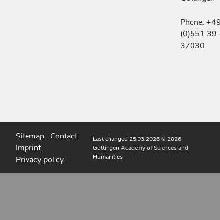
Phone: +4
(0)551 39-
37030
Sitemap
Contact
Last changed 25.03.2026
© 2026
Imprint
Göttingen Academy of Sciences and
Humanities
Privacy policy