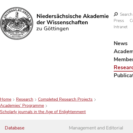
Search
Press
C
Intranet
Search
News
Acade
Membe
Resear
Publica
Home
Research
Completed Research Projects
Academies’ Programme
Scholarly journals in the Age of Enlightenment
Database
Management and Editorial