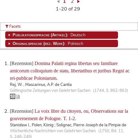
1
2
1-20 of 29
Facets
Publikationssprache (Artikel):
Deutsch
Originalsprache (rez. Werk):
Polnisch
[Rezension]
Domina Palatii regina libertas seu familiare
amicorum colloquium de statu, libertatibus et juribus Regni ac
rei-publicae Poloniarum.
Rej, W. ; Mascarinus, A.P. de Cantia
Göttingische Zeitungen von Gelehrten Sachen. (1744, S. 862-863)
[Rezension]
La voix libre du citoyen, ou, Observations sur la
gouvernement de Pologne. T. 1-2.
Stanisław I., Polen, König ; Solignac, Pierre-Joseph de la Pimpie de
Wöchentliche Nachrichten von Gelehrten Sachen. (1750, Bd. 11,
S. 248-249)