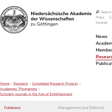
Search
Press
C
Intranet
Search
News
Acade
Membe
Resear
Publica
Home
Research
Completed Research Projects
Academies’ Programme
Scholarly journals in the Age of Enlightenment
Database
Management and Editorial