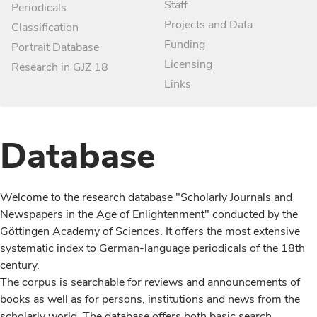
Staff
Periodicals
Projects and Data
Classification
Funding
Portrait Database
Licensing
Research in GJZ 18
Links
Database
Welcome to the research database "Scholarly Journals and
Newspapers in the Age of Enlightenment" conducted by the
Göttingen Academy of Sciences. It offers the most extensive
systematic index to German-language periodicals of the 18th
century.
The corpus is searchable for reviews and announcements of
books as well as for persons, institutions and news from the
scholarly world. The database offers both basic search,