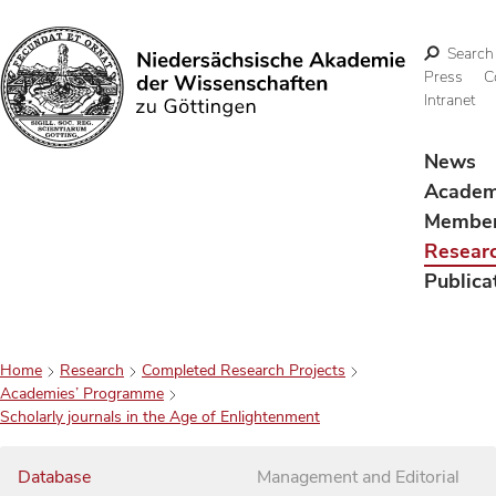
Search
Press
C
Intranet
Search
News
Acade
Membe
Resear
Publica
Home
Research
Completed Research Projects
Academies’ Programme
Scholarly journals in the Age of Enlightenment
Database
Management and Editorial