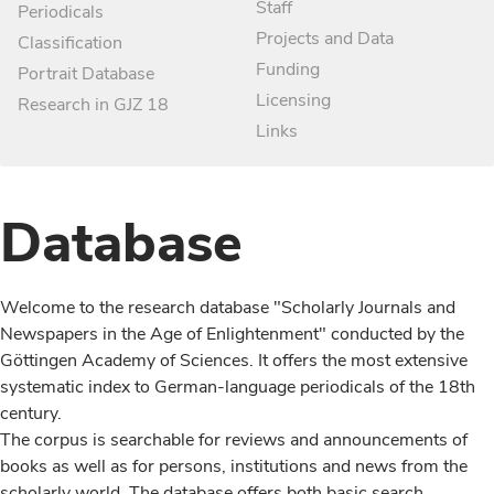
Staff
Periodicals
Projects and Data
Classification
Funding
Portrait Database
Licensing
Research in GJZ 18
Links
Database
Welcome to the research database "Scholarly Journals and
Newspapers in the Age of Enlightenment" conducted by the
Göttingen Academy of Sciences. It offers the most extensive
systematic index to German-language periodicals of the 18th
century.
The corpus is searchable for reviews and announcements of
books as well as for persons, institutions and news from the
scholarly world. The database offers both basic search,