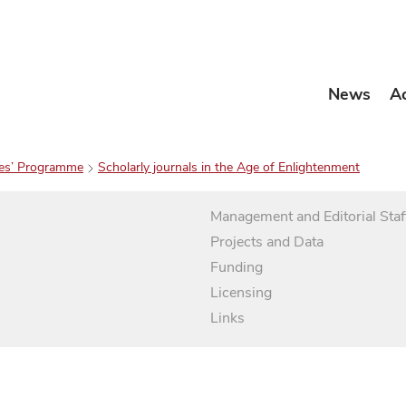
News
A
es’ Programme
Scholarly journals in the Age of Enlightenment
Management and Editorial Staf
Projects and Data
Funding
Licensing
Links