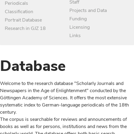
Staff
Periodicals
Projects and Data
Classification
Funding
Portrait Database
Licensing
Research in GJZ 18
Links
Database
Welcome to the research database "Scholarly Journals and
Newspapers in the Age of Enlightenment" conducted by the
Göttingen Academy of Sciences. It offers the most extensive
systematic index to German-language periodicals of the 18th
century.
The corpus is searchable for reviews and announcements of
books as well as for persons, institutions and news from the
scholarly world. The database offers both basic search,