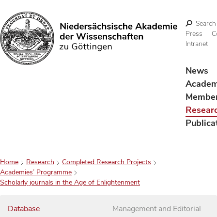
Search
Press
C
Intranet
Search
News
Acade
Membe
Resear
Publica
Home
Research
Completed Research Projects
Academies’ Programme
Scholarly journals in the Age of Enlightenment
Database
Management and Editorial