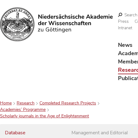
Search
Press
C
Intranet
Search
News
Acade
Membe
Resear
Publica
Home
Research
Completed Research Projects
Academies’ Programme
Scholarly journals in the Age of Enlightenment
Database
Management and Editorial