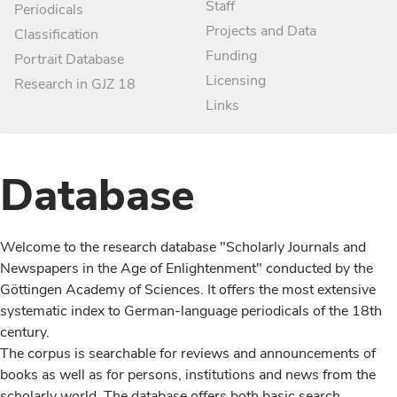
Staff
Periodicals
Projects and Data
Classification
Funding
Portrait Database
Licensing
Research in GJZ 18
Links
Database
Welcome to the research database "Scholarly Journals and
Newspapers in the Age of Enlightenment" conducted by the
Göttingen Academy of Sciences. It offers the most extensive
systematic index to German-language periodicals of the 18th
century.
The corpus is searchable for reviews and announcements of
books as well as for persons, institutions and news from the
scholarly world. The database offers both basic search,